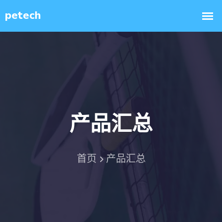
产品汇总
首页
产品汇总