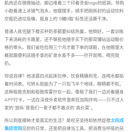
肌肉还在微微抽动，脚边堆着三个印着烫金logo的纸袋。导购
小跑着递上冰镇气泡水，他摆摆手，顺手把刚拆封的运动饮料
空瓶扔进垃圾桶，瓶身上的“0糖0脂”标签还没撕干净。
普通人练完腿下楼买杯奶茶都要纠结热量，他倒好，一套训练
下来消耗的卡路里，还不够抵他随手买下的那双镶钻运动鞋价
格的零头。我们省吃俭用三个月才敢下单的球鞋，在他眼里大
概就跟便利店随手拿的矿泉水差不多——拧开就喝，喝完就
扔。
你说自律？他凌晨四点起床拉伸、饮食精确到克、连喝水都掐
着时间表。可转头就能为了一只包飞半个地球，眼睛都不眨。
这种极致克制和极致挥霍拧在一起，像极了我们一边对着健身
APP打卡，一边在深夜外卖软件里疯狂加购炸鸡——只不过人
家的“放纵”是我们一辈子都不敢点的“高价菜”。
所以到底哪种才是真实的生活？是咬牙坚持却依然捉襟
太阳成
集团官网
见肘的日常，还是把自律当工具、把消费当呼吸的另