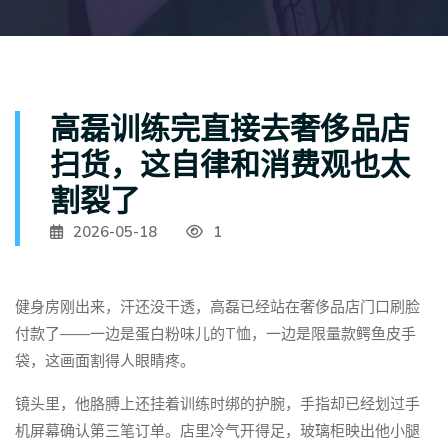
高磊训练完直接去奢侈品店
扫货，这自律和消费观也太
割裂了
2026-05-18
1
健身房刚出来，汗还没干透，高磊已经站在奢侈品店门口刷脸
付款了——一边是蛋白粉味儿的T恤，一边是限量款鳄鱼皮手
袋，这画面割得人眼睛疼。
镜头里，他胳膊上还挂着训练时绑的护腕，手指却已经划过手
机屏幕确认第三笔订单。店里冷气开得足，玻璃柜映出他小腿