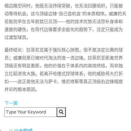
缩边路空间时，他既无法持球突破，也无法回撤组织，只能被
动等待机会。这与顶级边锋“自己造机会”的本质相悖。威廉的天
花板则早在五年前就已见顶——他的技术优势无法弥补身体和
速度的硬伤，在现代边锋要求全能化的趋势下，注定只能成为
过渡型球员。
最终结论：拉菲尼亚属于强队核心拼图，但不是决定比赛的球
员；威廉则是已被时代淘汰的准一流边锋。拉菲尼亚距离世界
顶级还有明显差距，他的价值在于体系内的高效终结，而非独
立扛起进攻大旗。若离开哈维式控球体系，他的威胁将大打折
扣——这正是他无法与萨卡、维尼修斯等真正顶级右边锋相提
并论的根本原因。
下一篇
导航