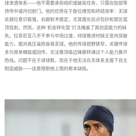
球渗透体系——他不需要承担组织或破局任务，只需在肋部等
待传中或内切射门。他的优势在于跑位嗅觉和终结效率：无球
反越位意识极强，右脚射术稳定，尤其擅长后点包抄和禁区弧
顶低射。然而，这种“机会转化型”打法掩盖了其创造能力的缺
失。拉菲尼亚几乎不参与中场过渡，持球推进时缺乏变向突破
能力，面对高压逼抢容易丢球。他的传球视野狭窄，关键传球
多为简单横敲或回传，无法像顶级边锋那样通过个人能力撕开
防线。问题不在于进球数，而在于他无法在无体系支援下自主
制造威胁——这是限制他上限的根本缺陷。