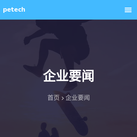
企业要闻
首页
企业要闻