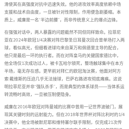
滑使其在高强度对抗中迅速失效。他的进攻效率高度依赖中场
支援和战术自由度，一旦被针对性限制，作用便急剧萎缩。本
质上，威廉是一名“半边前腰”，而非传统意义上的爆点边锋。
在强强对话中，两人暴露的问题截然不同但同样致命。拉菲尼
亚在2024年欧冠1/4决赛对阵巴黎圣日耳曼次回合曾单场打入两
球，看似高光，但细看进球均来自莱万和佩德里主导的配合，
他只是最后一环的执行者。而在对阵皇马的关键国家德比中，
他全场仅1次成功过人，被卡瓦哈尔锁死，整场触球集中在本方
半场，毫无存在感。更早前对拜仁的欧冠淘汰赛，他面对阿方
索·戴维斯的压迫几乎无法接球，巴萨右路进攻彻底瘫痪。这说
明拉菲尼亚并非“强队杀手”，而是典型的体系球员——当体系运
转流畅时高效，一旦被压制便隐身。
威廉在2016年欧冠对阵曼城的比赛中曾用一记世界波破门，展
现其关键时刻的远射能力。但在2018年世界杯对阵比利时的1/4
决赛中，他全场被默尼耶和维特塞尔联手限制，仅完成21次传