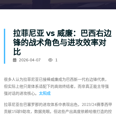
拉菲尼亚 vs 威廉：巴西右边
锋的战术角色与进攻效率对
比
2026-04-07
1
很多人认为拉菲尼亚已接棒威廉成为巴西新一代右边锋代表，
但实际上他只是体系适配下的高效终结者，而非真正能主导强
强对话的进攻核心。
太阳成
拉菲尼亚在巴塞罗那的进攻体系中表现出色，2023/24赛季西甲
贡献15球9助攻，数据亮眼。但这些产出高度依赖哈维打造的控