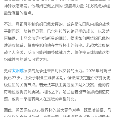
神锋状态爆发，他与姆巴佩之间的“速度与力量”对决将成为I组
最受瞩目的看点。
不过，真正可能制约姆巴佩发挥的，或许是法国队内部的战术
平衡问题。随着登贝莱、巴尔科拉等边路好手的成长，以及楚
阿梅尼、卡马文加等中场新星的崛起，德尚如何围绕姆巴佩构
建进攻体系，将直接影响他在世界杯上的效率。若战术过度依
赖个人突破，反而可能削弱整体战斗力，给伊拉克或挪威这类
纪律性强的球队可乘之机。
更深
太阳成
层次的竞争还来自时代交替的压力。2026年时姆巴
佩已27岁，正处于职业生涯黄金期，但也是决定能否跻身历史
级巨星的关键节点。若无法率队卫冕或至少闯入决赛，他的传
奇地位或将受到质疑。相比之下，哈兰德若能带领挪威创造奇
迹，或将一举扭转两人在足坛的声望对比。
因此，姆巴佩在2026世界杯的最大竞争对手，既是哈兰德、马