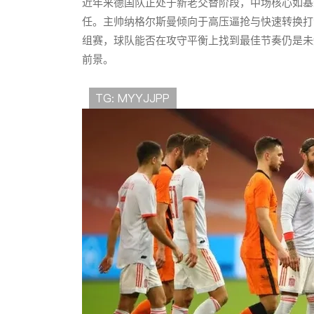
近年来德国队正处于新老交替阶段，中场核心如基
任。主帅纳格尔斯曼倾向于高压逼抢与快速转换打
组赛，球队能否在攻守平衡上找到最佳节奏仍是未
前景。