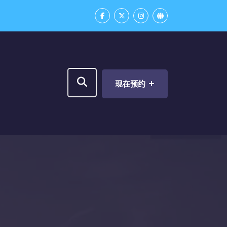
+
现在预约