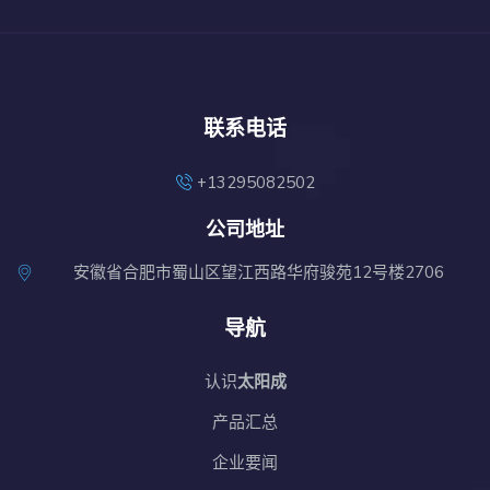
联系电话
+13295082502
公司地址
安徽省合肥市蜀山区望江西路华府骏苑12号楼2706
导航
认识
太阳成
产品汇总
企业要闻