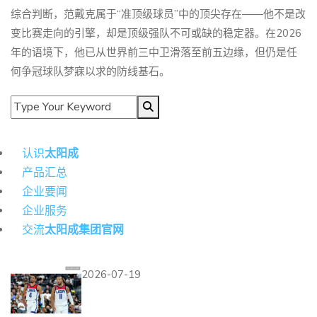
综合判断，范戴克属于“准顶级球员”中的顶尖存在——他不是改
变比赛走向的引擎，却是顶级强队不可或缺的稳定器。在2026
年的语境下，他已从世界前三中卫滑落至前五边缘，但仍是任
何争冠球队梦寐以求的防线基石。
导航
认识
太阳成
产品汇总
企业要闻
企业服务
交流
太阳成集团官网
热门资讯
2026-07-19
美国世界杯32强赛程回顾：旧