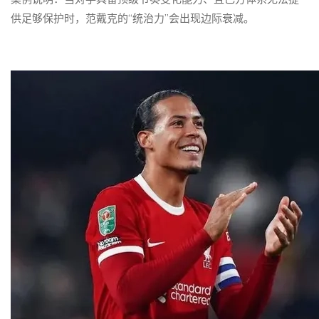
供足够保护时，范戴克的“统治力”会出现边际衰减。