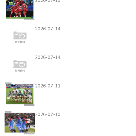
2026-07-18
世界杯K组小组赛总结：三队
晋级一队出局
2026-07-14
美国末轮不敌土耳其：小组第
一位置仍未动摇
2026-07-14
美国末轮不敌土耳其：小组第
一位置仍未动摇
2026-07-11
阿根廷世界杯小组赛回顾：卫
冕冠军进入32强阶段
2026-07-10
世界杯K组收官焦点：刚果民
主共和国逆转晋级