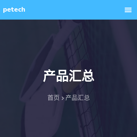
产品汇总
首页
产品汇总