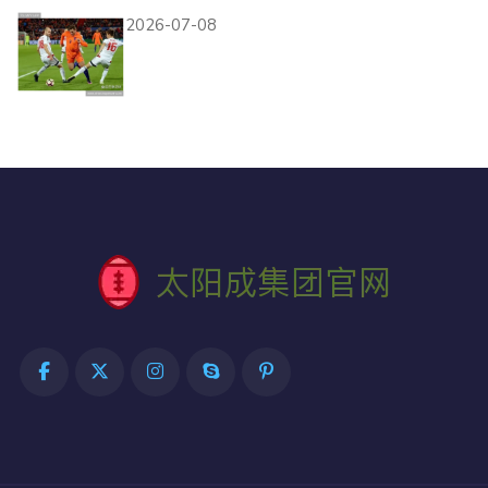
2026-07-08
苏格兰出局背后：净胜球劣势
影响第三名竞争