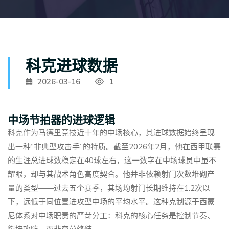
科克进球数据
2026-03-16
1
中场节拍器的进球逻辑
科克作为马德里竞技近十年的中场核心，其进球数据始终呈现
出一种“非典型攻击手”的特质。截至2026年2月，他在西甲联赛
的生涯总进球数稳定在40球左右，这一数字在中场球员中虽不
耀眼，却与其战术角色高度契合。他并非依赖射门次数堆砌产
量的类型——过去五个赛季，其场均射门长期维持在1.2次以
下，远低于同位置进攻型中场的平均水平。这种克制源于西蒙
尼体系对中场职责的严苛分工：科克的核心任务是控制节奏、