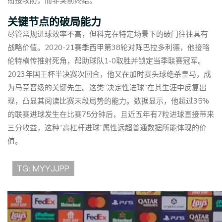
衔接攻防，而非突前终结。
关键节点的破局能力
尽管常规进球效率不高，但科克在特定场景下的破门往往具有
战略价值。2020-21赛季西甲第38轮对阵巴拉多利德，他接略
伦特横传推射死角，帮助球队1-0取胜并锁定当季联赛冠军。
2023年国王杯半决赛次回合，他又在加时赛头球绝杀皇马，成
为马竞晋级的关键先生。这类“决定性进球”在其生涯中反复出
现，凸显其阅读比赛末段局势的能力。数据显示，他超过35%
的联赛进球发生在比赛75分钟后，且近五年有7粒进球直接带来
三分收益，这种“高杠杆进球”属性远超普通数据所能体现的价
值。