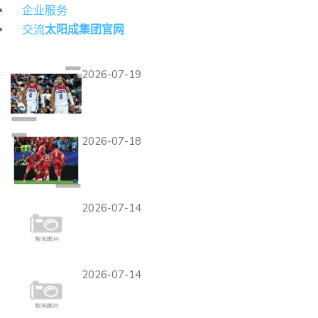
企业服务
交流
太阳成集团官网
热门资讯
2026-07-19
美国世界杯32强赛程回顾：旧
金山湾区比赛安排整理
2026-07-18
世界杯K组小组赛总结：三队
晋级一队出局
2026-07-14
美国末轮不敌土耳其：小组第
一位置仍未动摇
2026-07-14
美国末轮不敌土耳其：小组第